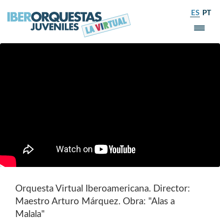
×
ES
PT
ALAS A MALALA
Orquesta Virtual Iberoamericana. Director:
Maestro Arturo Márquez. Obra: "Alas a
Malala"